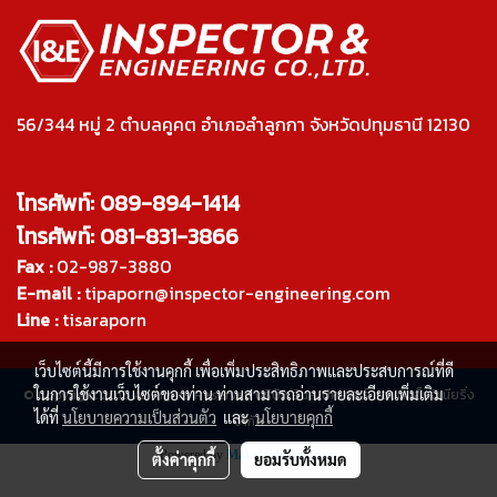
56/344 หมู่ 2 ตำบลคูคต อำเภอลำลูกกา จังหวัดปทุมธานี 12130
โทรศัพท์: 089-894-1414
โทรศัพท์: 081-831-3866
Fax :
02-987-3880
E-mail :
tipaporn@inspector-engineering.com
Line :
tisaraporn
เว็บไซต์นี้มีการใช้งานคุกกี้ เพื่อเพิ่มประสิทธิภาพและประสบการณ์ที่ดี
ในการใช้งานเว็บไซต์ของท่าน ท่านสามารถอ่านรายละเอียดเพิ่มเติม
© Copyright 2015 All Rights Reserved บริษัท อินสเปคเตอร์ แอนด์ เอ็นจิเนียริ่ง
ได้ที่
นโยบายความเป็นส่วนตัว
และ
นโยบายคุกกี้
จำกัด
Powered by
MakeWebEasy.com
ตั้งค่าคุกกี้
ยอมรับทั้งหมด