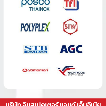
บริษัท อินสเปคเตอร์ แอนด์ เอ็นจิเนีย