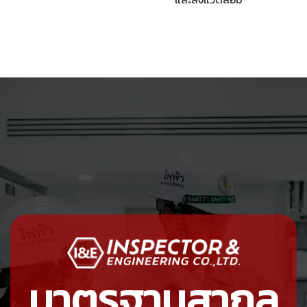
มาตรฐานสากล