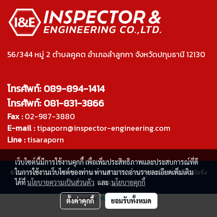
56/344 หมู่ 2 ตำบลคูคต อำเภอลำลูกกา จังหวัดปทุมธานี 12130
โทรศัพท์: 089-894-1414
โทรศัพท์: 081-831-3866
Fax :
02-987-3880
E-mail :
tipaporn@inspector-engineering.com
Line :
tisaraporn
เว็บไซต์นี้มีการใช้งานคุกกี้ เพื่อเพิ่มประสิทธิภาพและประสบการณ์ที่ดี
ในการใช้งานเว็บไซต์ของท่าน ท่านสามารถอ่านรายละเอียดเพิ่มเติม
© Copyright 2015 All Rights Reserved บริษัท อินสเปคเตอร์ แอนด์ เอ็นจิเนียริ่ง
ได้ที่
นโยบายความเป็นส่วนตัว
และ
นโยบายคุกกี้
จำกัด
Powered by
MakeWebEasy.com
ตั้งค่าคุกกี้
ยอมรับทั้งหมด